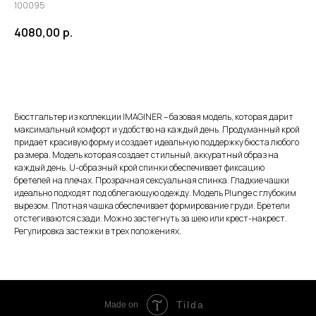
100095
4080,00
р.
ЗАКАЗАТЬ
Бюстгальтер из коллекции IMAGINER – базовая модель, которая дарит
максимальный комфорт и удобство на каждый день. Продуманный крой
придает красивую форму и создает идеальную поддержку бюста любого
размера. Модель которая создает стильный, аккуратный образ на
каждый день. U-образный крой спинки обеспечивает фиксацию
бретелей на плечах. Прозрачная сексуальная спинка. Гладкие чашки
идеально подходят под облегающую одежду. Модель Plunge с глубоким
вырезом. Плотная чашка обеспечивает формирование груди. Бретели
отстегиваются сзади. Можно застегнуть за шею или крест-накрест.
Регулировка застежки в трех положениях.
Tilda
Made on