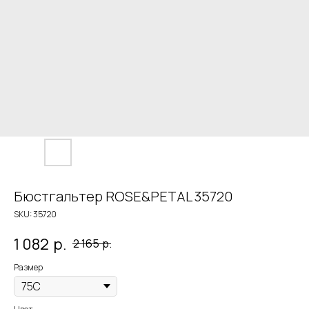
Бюстгальтер ROSE&PETAL 35720
SKU:
35720
1 082
р.
2 165
р.
Размер