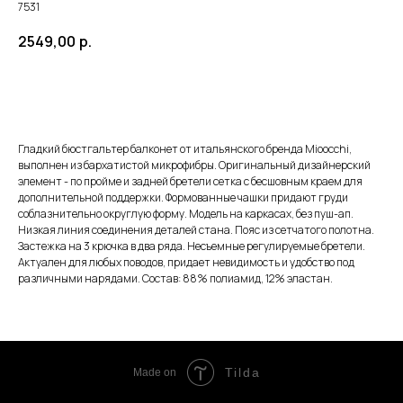
7531
2549,00
р.
ЗАКАЗАТЬ
Гладкий бюстгальтер балконет от итальянского бренда Mioocchi,
выполнен из бархатистой микрофибры. Оригинальный дизайнерский
элемент - по пройме и задней бретели сетка с бесшовным краем для
дополнительной поддержки. Формованные чашки придают груди
соблазнительно округлую форму. Модель на каркасах, без пуш-ап.
Низкая линия соединения деталей стана. Пояс из сетчатого полотна.
Застежка на 3 крючка в два ряда. Несъемные регулируемые бретели.
Актуален для любых поводов, придает невидимость и удобство под
различными нарядами. Состав: 88% полиамид, 12% эластан.
Tilda
Made on