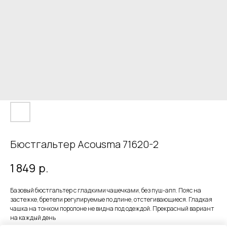
Бюстгальтер Acousma 71620-2
1 849
р.
Базовый бюстгальтер с гладкими чашечками, без пуш-апп. Пояс на
застежке, бретели регулируемые по длине, отстегивающиеся. Гладкая
чашка на тонком поролоне не видна под одеждой. Прекрасный вариант
на каждый день