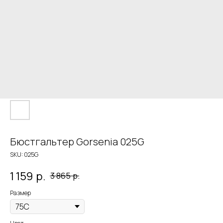
Бюстгальтер Gorsenia 025G
SKU:
025G
1 159
р.
3 865
р.
Размер