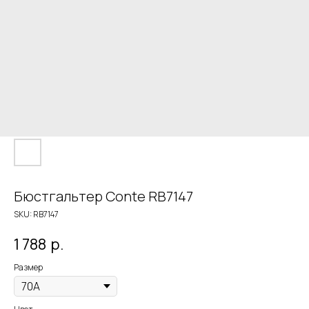
Бюстгальтер Conte RB7147
SKU:
RB7147
1 788
р.
Размер