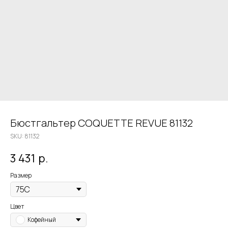
Бюстгальтер COQUETTE REVUE 81132
SKU:
81132
3 431
р.
Размер
Цвет
Кофейный