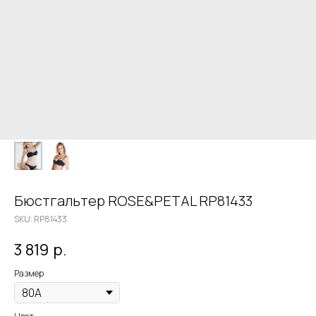
Бюстгальтер ROSE&PETAL RP81433
SKU:
RP81433
3 819
р.
Размер