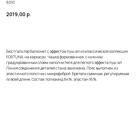
8010
2019,00
р.
ЗАКАЗАТЬ
Бюстгальтер балконет с эффектом пуш-ап из классической коллекции
FORTUNA, на каркасах. Чашка формованная, с нижним
градуированным слоем наполнителя для легкого эффекта пуш-ап.
Линия соединения деталей стана занижена. Пояс выполнен из
эластичного полотна с микрофиброй. Бретели съемные, регулируемые
по всей длине. Состав: полиамид 84%, эластан 16%.