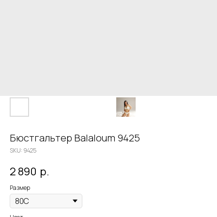
Бюстгальтер Balaloum 9425
SKU:
9425
2 890
р.
Размер