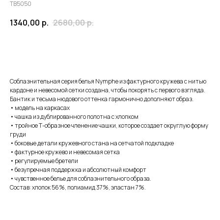
TB5050
1340,00
р.
2680,00
р.
ЗАКАЗАТЬ
Соблазнительная серия белья Nymphe из фактурного кружева с нитью
кардоне и невесомой сетки создана, чтобы покорять с первого взгляда.
Бантик и тесьма нюдового оттенка гармонично дополняют образ.
• модель на каркасах
• чашка из дублированного полотна с хлопком
• тройное Т-образное членение чашки, которое создает округлую форму
груди
• боковые детали кружевного стана на сетчатой подкладке
• фактурное кружево и невесомая сетка
• регулируемые бретели
• безупречная поддержка и абсолютный комфорт
• чувственное белье для соблазнительного образа.
Состав: хлопок 56%, полиамид 37%, эластан 7%.