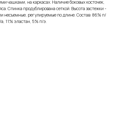
ми чашками, на каркасах. Наличие боковых косточек,
яса. Спинка продублирована сеткой. Высота застежки -
ели несъемные, регулируемые по длине. Состав: 86% п/
/а, 11% эластан, 5% п/э.