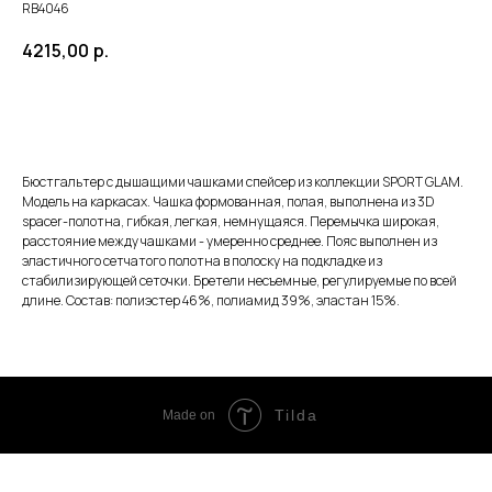
RB4046
4215,00
р.
ЗАКАЗАТЬ
Бюстгальтер с дышащими чашками спейсер из коллекции SPORT GLAM.
Модель на каркасах. Чашка формованная, полая, выполнена из 3D
spacer-полотна, гибкая, легкая, немнущаяся. Перемычка широкая,
расстояние между чашками - умеренно среднее. Пояс выполнен из
эластичного сетчатого полотна в полоску на подкладке из
стабилизирующей сеточки. Бретели несъемные, регулируемые по всей
длине. Состав: полиэстер 46%, полиамид 39%, эластан 15%.
Tilda
Made on