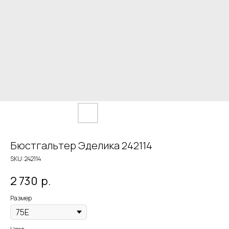
Бюстгальтер Эделика 242114
SKU:
242114
2 730
р.
Размер