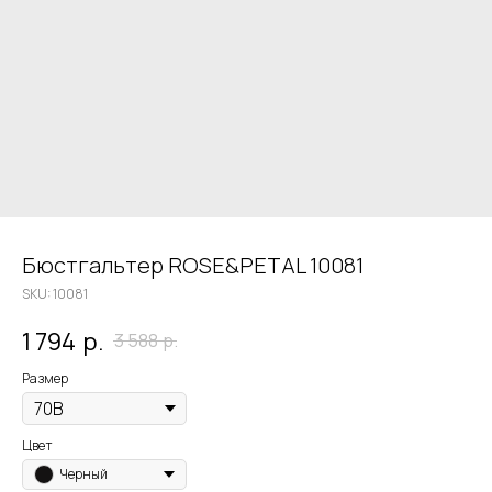
Бюстгальтер ROSE&PETAL 10081
SKU:
10081
1 794
р.
3 588
р.
Размер
Цвет
Черный