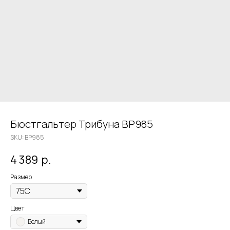
Бюстгальтер Трибуна BP985
SKU:
BP985
4 389
р.
Размер
Цвет
Белый