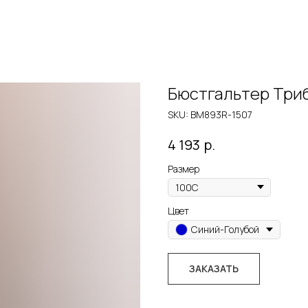
Бюстгальтер Три
SKU:
BM893R-1507
р.
4 193
Размер
Цвет
Синий-Голубой
ЗАКАЗАТЬ