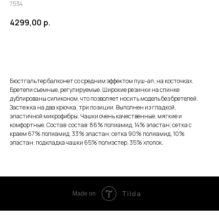
7534
4299,00
р.
ЗАКАЗАТЬ
Бюстгальтер балконет со средним эффектом пуш-ап, на косточках.
Бретели съемные, регулируемые. Широкие резинки на спинке
дублированы силиконом, что позволяет носить модель без бретелей.
Застежка на два крючка, три позиции. Выполнен из гладкой,
эластичной микрофибры. Чашки очень качественные, мягкие и
комфортные. Состав: cостав: 86% полиамид, 14% эластан; сетка с
краем 67% полиамид, 33% эластан; сетка 90% полиамид, 10%
эластан; подкладка чашки 65% полиэстер, 35% хлопок.
Tilda
Made on