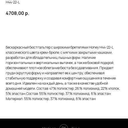
H44-22-L
4708,00
р.
ЗАКАЗАТЬ
Бескаркасный бюстгальтер с широкими бретелями Honey H44-22-L
классического цвета крем-брюле, с мягкими закрытыми чашками,
разработан для обладательниц пышных форм. Наличие
горизонтальных и вертикальных вытачек, а также боковой подкрой,
обеспечивают плотное облегание бюста без сдавливания. Придает
груди округлую форму и направляет ее к центру, обеспечивая
стабильную поддержку и создавая комфортные ощущения в течение
всего дня. Идеален на каждый день, а также в качестве удобной
домашней модели. Состав: 47% полиэстер, 26% полиамид, 22% хлопок,
5% эластан.Состав: 55% полиэстер, 37% полиамид, 8% эластан
Материал: 55% полиэстер, 37% полиамид, 8% эластан