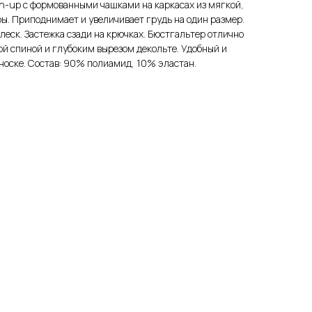
-up с формованными чашками на каркасах из мягкой,
. Приподнимает и увеличивает грудь на один размер.
леск. Застежка сзади на крючках. Бюстгальтер отлично
ой спиной и глубоким вырезом декольте. Удобный и
носке. Состав: 90% полиамид, 10% эластан.