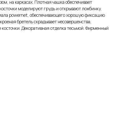
зом, на каркасах. Плотная чашка обеспечивает
косточки моделируют грудь и открывают ложбинку.
иала powernet, обеспечивающего хорошую фиксацию
окроеная бретель скрадывает несовершенства,
е косточки. Декоративная отделка тесьмой. Фирменный