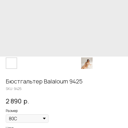
Бюстгальтер Balaloum 9425
SKU:
9425
2 890
р.
Размер