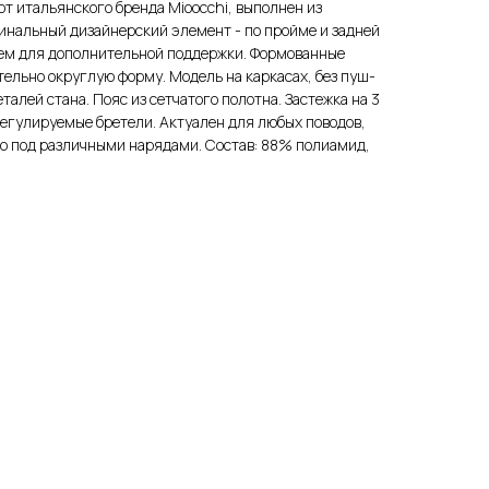
от итальянского бренда Mioocchi, выполнен из
инальный дизайнерский элемент - по пройме и задней
аем для дополнительной поддержки. Формованные
ельно округлую форму. Модель на каркасах, без пуш-
талей стана. Пояс из сетчатого полотна. Застежка на 3
регулируемые бретели. Актуален для любых поводов,
во под различными нарядами. Состав: 88% полиамид,