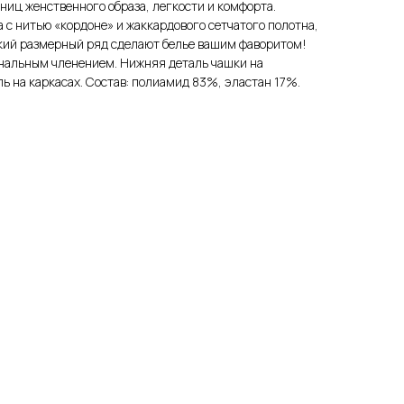
ниц женственного образа, легкости и комфорта.
с нитью «кордоне» и жаккардового сетчатого полотна,
кий размерный ряд сделают белье вашим фаворитом!
нальным членением. Нижняя деталь чашки на
ь на каркасах. Состав: полиамид 83%, эластан 17%.