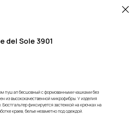
 del Sole 3901
ом пуш ап бесшовный с формованными чашками без
лен из высококачественной микрофибры. У изделия
 Бюстгальтер фиксируется застежкой на крючках на
ботке краев, белье незаметно под одеждой.