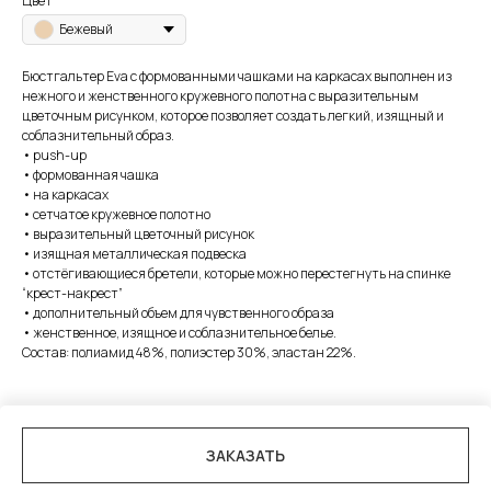
Цвет
Бежевый
Бюстгальтер Eva c формованными чашками на каркасах выполнен из
нежного и женственного кружевного полотна с выразительным
цветочным рисунком, которое позволяет создать легкий, изящный и
соблазнительный образ.
• push-up
• формованная чашка
• на каркасах
• сетчатое кружевное полотно
• выразительный цветочный рисунок
• изящная металлическая подвеска
• отстёгивающиеся бретели, которые можно перестегнуть на спинке
“крест-накрест”
• дополнительный объем для чувственного образа
• женственное, изящное и соблазнительное белье.
Состав: полиамид 48%, полиэстер 30%, эластан 22%.
ЗАКАЗАТЬ
Tilda
Made on