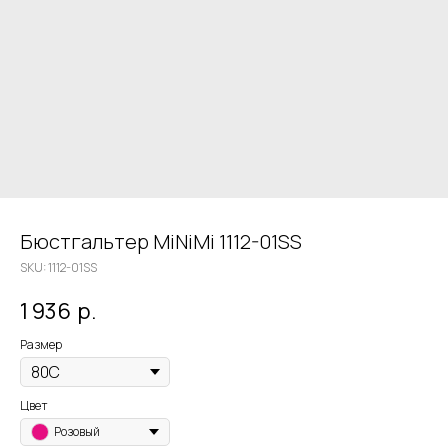
Бюстгальтер MiNiMi 1112-01SS
SKU:
1112-01SS
1 936
р.
Размер
Цвет
Розовый