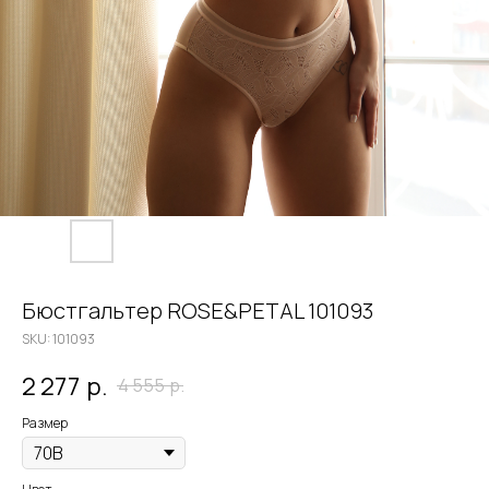
Бюстгальтер ROSE&PETAL 101093
SKU:
101093
2 277
р.
4 555
р.
Размер