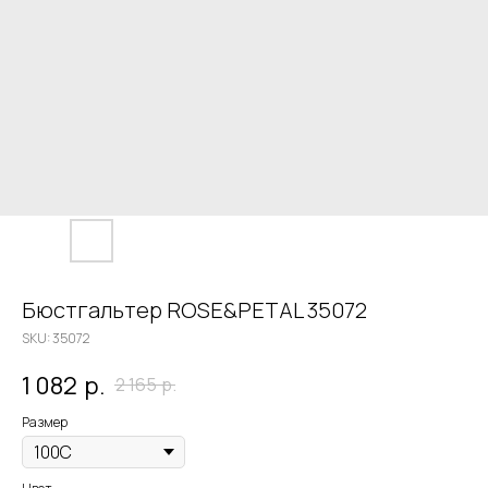
Бюстгальтер ROSE&PETAL 35072
SKU:
35072
1 082
р.
2 165
р.
Размер