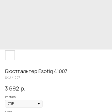
Бюстгальтер Esotiq 41007
SKU:
41007
3 692
р.
Размер