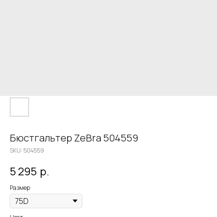
Бюстгальтер ZeBra 504559
SKU:
504559
5 295
р.
Размер