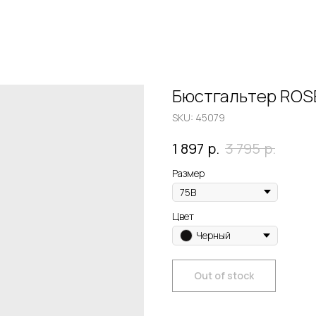
Бюстгальтер ROS
SKU:
45079
р.
р.
1 897
3 795
Размер
Цвет
Черный
Out of stock