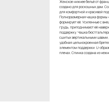
Женское нижнее бельё от францу
создано для роскошных дам. Со
для комфортной и красивой под
Полноразмерная чашка формы «
формирует её. Усиленные с вне
грудь, приподнимают её наверх
поддержку. Чашка бюстгальтер
сшитых вертикальными швами, 
удобная цельнокроенная брете
элементом поддержки. U-образ
плечах. Спинка создана из неж