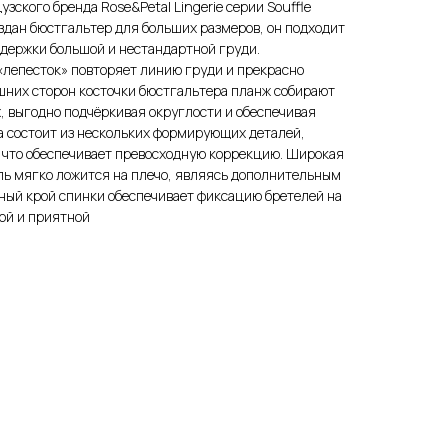
зского бренда Rose&Petal Lingerie серии Souffle
здан бюстгальтер для больших размеров, он подходит
держки большой и нестандартной груди.
лепесток» повторяет линию груди и прекрасно
шних сторон косточки бюстгальтера планж собирают
, выгодно подчёркивая округлости и обеспечивая
а состоит из нескольких формирующих деталей,
что обеспечивает превосходную коррекцию. Широкая
ль мягко ложится на плечо, являясь дополнительным
ный крой спинки обеспечивает фиксацию бретелей на
ной и приятной