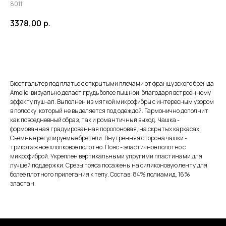
8011
3378,00
р.
ЗАКАЗАТЬ
Бюстгальтер под платье с открытыми плечами от французского бренда
Amelie, визуально делает грудь более пышной, благодаря встроенному
эффекту пуш-ап. Выполнен из мягкой микрофибры с интересным узором
в полоску, который не выделяется под одеждой. Гармонично дополнит
как повседневный образ, так и романтичный выход. Чашка -
формованная градуированная поролоновая, на скрытых каркасах.
Съемные регулируемые бретели. Внутренняя сторона чашки -
трикотажное хлопковое полотно. Пояс - эластичное полотно с
микрофиброй. Укреплен вертикальными упругими пластинами для
лучшей поддержки. Срезы пояса посажены на силиконовую ленту для
более плотного прилегания к телу. Состав: 84% полиамид, 16%
эластан.