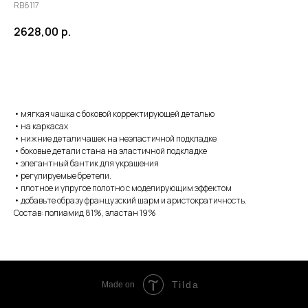
RB6117
2628,00
р.
ЗАКАЗАТЬ
• мягкая чашка с боковой корректирующей деталью
• на каркасах
• нижние детали чашек на неэластичной подкладке
• боковые детали стана на эластичной подкладке
• элегантный бантик для украшения
• регулируемые бретели.
• плотное и упругое полотно с моделирующим эффектом
• добавьте образу французский шарм и аристократичность.
Состав: полиамид 81%, эластан 19%
Tilda
Made on