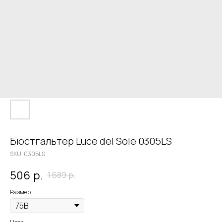
Бюстгальтер Luce del Sole 0305LS
SKU:
0305LS
506
р.
1 689
р.
Размер