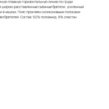
иную плавную горизонтальную линию по груди.
 широко расставленные съёмные бретели, усиленный
чки в чашках. Пояс проклеен силиконовыми полосами
без бретелей. Состав: 92% полиамид, 8% эластан.