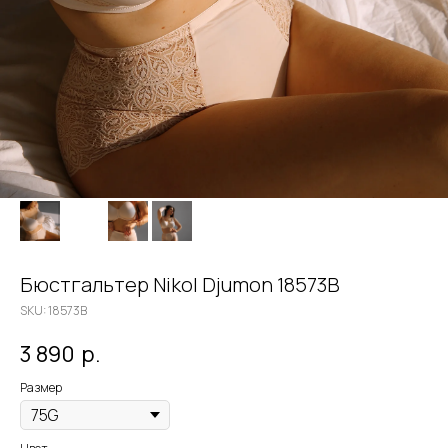
Бюстгальтер Nikol Djumon 18573B
SKU:
18573B
3 890
р.
Размер