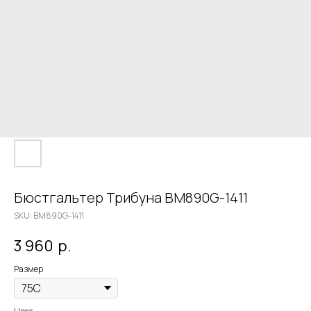
Бюстгальтер Трибуна BM890G-1411
SKU:
BM890G-1411
3 960
р.
Размер