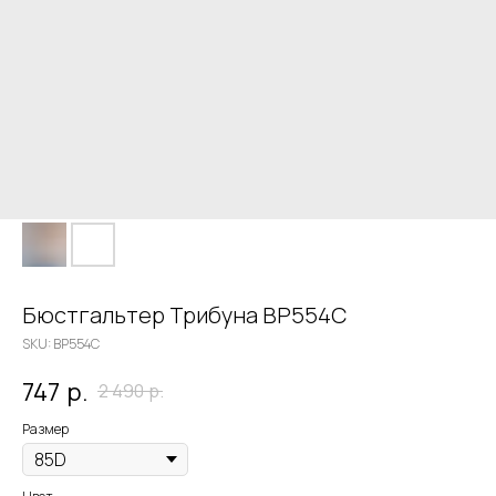
Бюстгальтер Трибуна BP554C
SKU:
BP554C
747
р.
2 490
р.
Размер