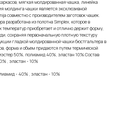
з каркасов, мягкая молдированная чашка, линейка
ция молдинга чашки является эксклюзивной
ija совместно с производителем заготовок чашек.
а разработана из полотна Simplex, которое в
х температур приобретает и отлично держит форму,
уди, сохраняя первоначальную плотную текстуру
укции гладкой молдированной чашки бюстгальтера в
ов, форма и объем придаются путем термической
лиэстер 50%, полиамид 40%, эластан 10%.Состав:
0% , эластан - 10%
лиамид - 40% , эластан - 10%