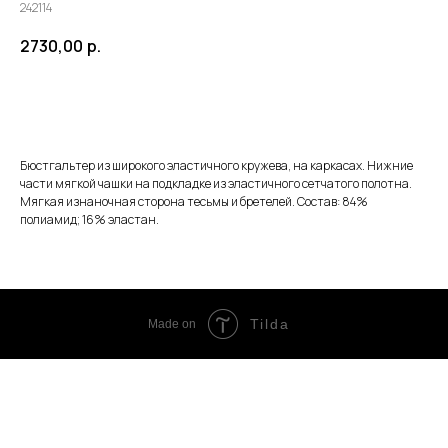
242114
2730,00
р.
ЗАКАЗАТЬ
Бюстгальтер из широкого эластичного кружева, на каркасах. Нижние
части мягкой чашки на подкладке из эластичного сетчатого полотна.
Мягкая изнаночная сторона тесьмы и бретелей. Состав: 84%
полиамид; 16% эластан.
Tilda
Made on