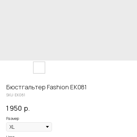
Бюстгальтер Fashion EK081
SKU:
EK081
1 950
р.
Размер