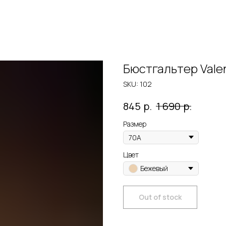
Бюстгальтер Valen
SKU:
102
р.
р.
845
1 690
Размер
Цвет
Бежевый
Out of stock