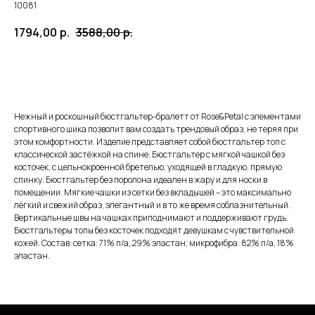
10081
1794,00
р.
3588,00
р.
ЗАКАЗАТЬ
Нежный и роскошный бюстгальтер-бралетт от Rose&Petal с элементами
спортивного шика позволит вам создать трендовый образ, не теряя при
этом комфортности. Изделие представляет собой бюстгальтер топ с
классической застёжкой на спине. Бюстгальтер с мягкой чашкой без
косточек, с цельнокроенной бретелью, уходящей в гладкую, прямую
спинку. Бюстгальтер без поролона идеален в жару и для носки в
помещении. Мягкие чашки из сетки без вкладышей – это максимально
лёгкий и свежий образ, элегантный и в то же время соблазнительный.
Вертикальные швы на чашках приподнимают и поддерживают грудь.
Бюстгальтеры топы без косточек подходят девушкам с чувствительной
кожей. Состав: сетка: 71% п/а, 29% эластан; микрофибра: 82% п/а, 18%
эластан.