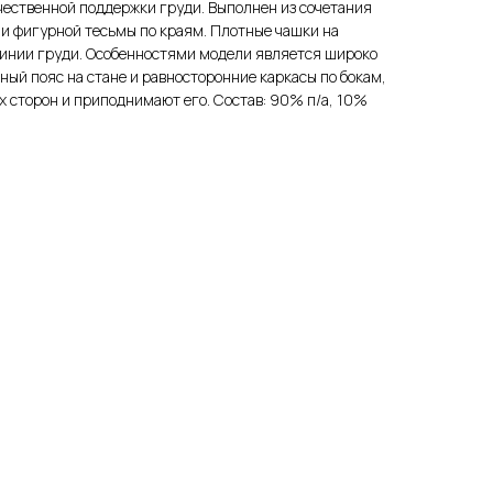
чественной поддержки груди. Выполнен из сочетания
 и фигурной тесьмы по краям. Плотные чашки на
линии груди. Особенностями модели является широко
ный пояс на стане и равносторонние каркасы по бокам,
х сторон и приподнимают его. Состав: 90% п/а, 10%