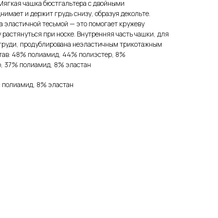
. Мягкая чашка бюстгальтера с двойными
имает и держит грудь снизу, образуя декольте.
а эластичной тесьмой — это помогает кружеву
у растянуться при носке. Внутренняя часть чашки, для
груди, продублирована неэластичным трикотажным
тав: 48% полиамид, 44% полиэстер, 8%
р, 37% полиамид, 8% эластан
 полиамид, 8% эластан