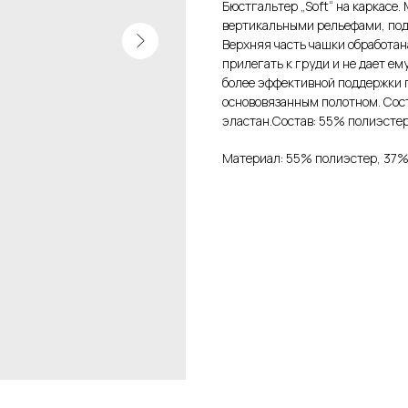
Бюстгальтер „Soft“ на каркасе
вертикальными рельефами, подн
Верхняя часть чашки обработан
прилегать к груди и не дает ем
более эффективной поддержки 
основовязанным полотном. Сос
эластан.Состав: 55% полиэсте
Материал: 55% полиэстер, 37%