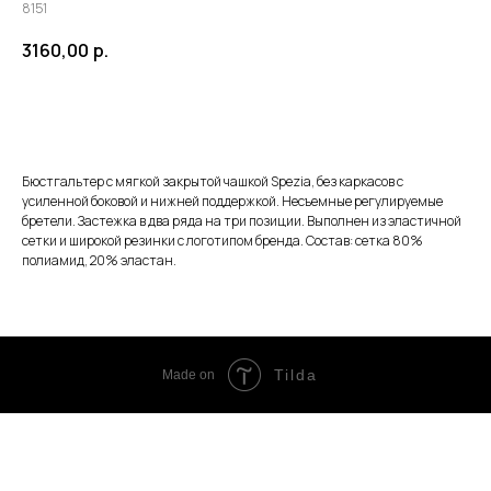
8151
3160,00
р.
ЗАКАЗАТЬ
Бюстгальтер с мягкой закрытой чашкой Spezia, без каркасов с
усиленной боковой и нижней поддержкой. Несъемные регулируемые
бретели. Застежка в два ряда на три позиции. Выполнен из эластичной
сетки и широкой резинки с логотипом бренда. Состав: сетка 80%
полиамид, 20% эластан.
Tilda
Made on