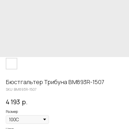
Бюстгальтер Трибуна BM893R-1507
SKU:
BM893R-1507
4 193
р.
Размер