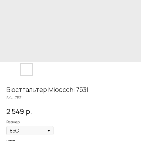
Бюстгальтер Mioocchi 7531
SKU:
7531
2 549
р.
Размер