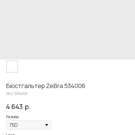
Бюстгальтер ZeBra 534006
SKU:
534006
4 643
р.
Размер